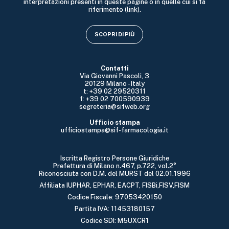
interpretazioni presenti in queste pagine o in quelle cui si fa
riferimento (link).
SCOPRI DI PIÙ
Contatti
Via Giovanni Pascoli, 3
20129 Milano - Italy
t: +39 02 29520311
f: +39 02 700590939
segreteria@sifweb.org
Ufficio stampa
ufficiostampa@sif-farmacologia.it
Iscritta Registro Persone Giuridiche
Prefettura di Milano n.467, p.722, vol.2°
Riconosciuta con D.M. del MURST del 02.01.1996
Affiliata IUPHAR, EPHAR, EACPT, FISBi,FISV,FISM
Codice Fiscale: 97053420150
Partita IVA: 11453180157
Codice SDI: M5UXCR1