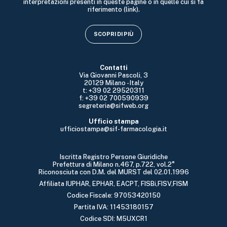
interpretazioni presenti in queste pagine o in quelle cui si fa
riferimento (link).
SCOPRI DI PIÙ
Contatti
Via Giovanni Pascoli, 3
20129 Milano - Italy
t: +39 02 29520311
f: +39 02 700590939
segreteria@sifweb.org
Ufficio stampa
ufficiostampa@sif-farmacologia.it
Iscritta Registro Persone Giuridiche
Prefettura di Milano n.467, p.722, vol.2°
Riconosciuta con D.M. del MURST del 02.01.1996
Affiliata IUPHAR, EPHAR, EACPT, FISBi,FISV,FISM
Codice Fiscale: 97053420150
Partita IVA: 11453180157
Codice SDI: M5UXCR1