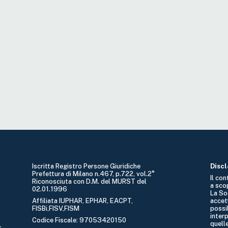
Iscritta Registro Persone Giuridiche
Disc
Prefettura di Milano n.467, p.722, vol.2°
Il co
Riconosciuta con D.M. del MURST del
a sco
02.01.1996
La So
Affiliata IUPHAR, EPHAR, EACPT,
accet
FISBi,FISV,FISM
possib
interp
Codice Fiscale: 97053420150
quelle
t