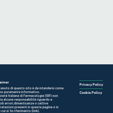
laimer
Privacy Policy
ntenuto di questo sito è da intendersi come
po puramente informativo.
Cookie Policy
cietà Italiana di Farmacologia (SIF) non
ta alcuna responsabilità riguardo a
ili errori,dimenticanze o cattive
retazioni presenti in queste pagine o in
 cui si fa riferimento (link).