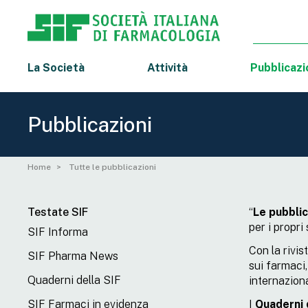
La Società
Attività
Pubblicazi
Pubblicazioni
Home
Tutte le pubblicazioni
Testate SIF
“
Le
pubblic
per i propri
SIF Informa
Con la rivis
SIF Pharma News
sui farmaci,
Quaderni della SIF
internazion
SIF Farmaci in evidenza
I
Quaderni 