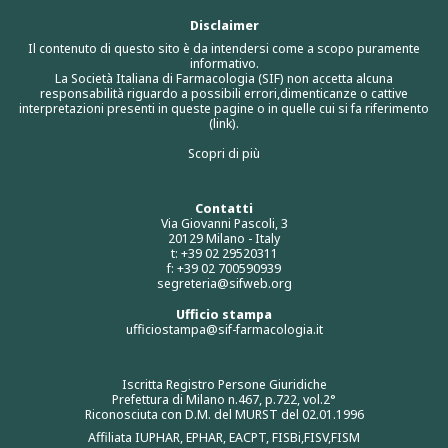
Disclaimer
Il contenuto di questo sito è da intendersi come a scopo puramente
informativo.
La Società Italiana di Farmacologia (SIF) non accetta alcuna
responsabilità riguardo a possibili errori,dimenticanze o cattive
interpretazioni presenti in queste pagine o in quelle cui si fa riferimento
(link).
Scopri di più
Contatti
Via Giovanni Pascoli, 3
20129 Milano - Italy
t: +39 02 29520311
f: +39 02 700590939
segreteria@sifweb.org
Ufficio stampa
ufficiostampa@sif-farmacologia.it
Iscritta Registro Persone Giuridiche
Prefettura di Milano n.467, p.722, vol.2°
Riconosciuta con D.M. del MURST del 02.01.1996
Affiliata IUPHAR, EPHAR, EACPT, FISBi,FISV,FISM