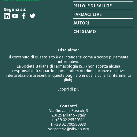
PILLOLE DI SALUTE
Seguici su:
FARMACI LIVE
AUTORI
CHI SIAMO
Disclaimer
Il contenuto di questo sito è da intendersi come a scopo puramente
informativo.
La Società Italiana di Farmacologia (SIF) non accetta alcuna
responsabilità riguardo a possibili errori,dimenticanze o cattive
interpretazioni presenti in queste pagine o in quelle cui si fa riferimento
(link).
Scopri di più
Contatti
Via Giovanni Pascoli, 3
20129 Milano - Italy
t: +39 02 29520311
f: +39 02 700590939
segreteria@sifweb.org