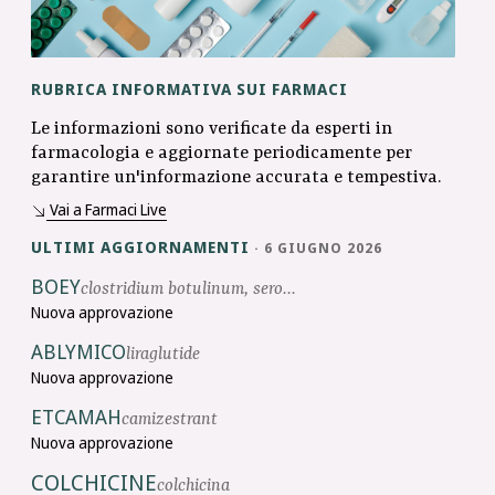
RUBRICA INFORMATIVA SUI FARMACI
Le informazioni sono verificate da esperti in
farmacologia e aggiornate periodicamente per
garantire un'informazione accurata e tempestiva.
Vai a Farmaci Live
ULTIMI AGGIORNAMENTI
·
6
GIUGNO
2026
BOEY
clostridium botulinum, sero...
Nuova approvazione
ABLYMICO
liraglutide
Nuova approvazione
ETCAMAH
camizestrant
Nuova approvazione
COLCHICINE
colchicina