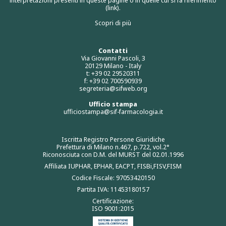
(link).
Scopri di più
Contatti
Via Giovanni Pascoli, 3
20129 Milano - Italy
t: +39 02 29520311
f: +39 02 700590939
segreteria@sifweb.org
Ufficio stampa
ufficiostampa@sif-farmacologia.it
Iscritta Registro Persone Giuridiche
Prefettura di Milano n.467, p.722, vol.2°
Riconosciuta con D.M. del MURST del 02.01.1996
Affiliata IUPHAR, EPHAR, EACPT, FISBi,FISV,FISM
Codice Fiscale: 97053420150
Partita IVA: 11453180157
Certificazione:
ISO 9001:2015