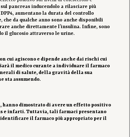
etto positivo sui livelli di colesterolo e
 sul pancreas inducendolo a rilasciare più
a DPP4, aumentano la durata del controllo
e, che da qualche anno sono anche disponibili
rare anche direttamente l’
insulina. Infine, sono
 il glucosio attraverso le urine.
con cui agiscono e dipende anche dai rischi cui
. Sarà il medico curante a individuare il farmaco
nerali di salute, della gravità della sua
che sta assumendo.
e, hanno dimostrato di avere un effetto positivo
s e infarti. Tuttavia, tali farmaci presentano
 identificare il farmaco più appropriato per il