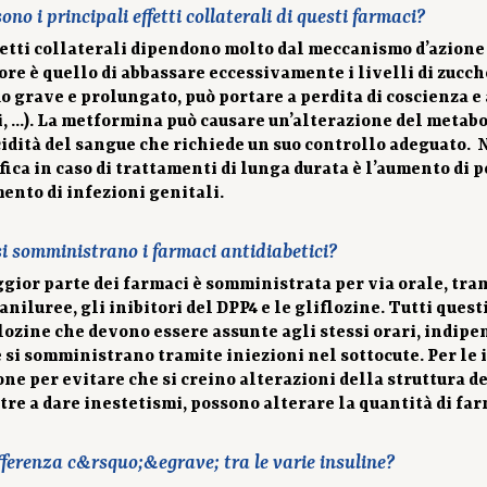
ono i principali effetti collaterali di questi farmaci?
fetti collaterali dipendono molto dal meccanismo d’azione d
re è quello di abbassare eccessivamente i livelli di zucche
o grave e prolungato, può portare a perdita di coscienza e
i, …). La metformina può causare un’alterazione del meta
cidità del sangue che richiede un suo controllo adeguato. N
ifica in caso di trattamenti di lunga durata è l’aumento di 
ento di infezioni genitali.
i somministrano i farmaci antidiabetici?
gior parte dei farmaci è somministrata per via orale, tra
faniluree, gli inibitori del DPP4 e le gliflozine. Tutti ques
flozine che devono essere assunte agli stessi orari, indipe
 si somministrano tramite iniezioni nel sottocute. Per le 
one per evitare che si creino alterazioni della struttura d
ltre a dare inestetismi, possono alterare la quantità di far
fferenza c&rsquo;&egrave; tra le varie insuline?