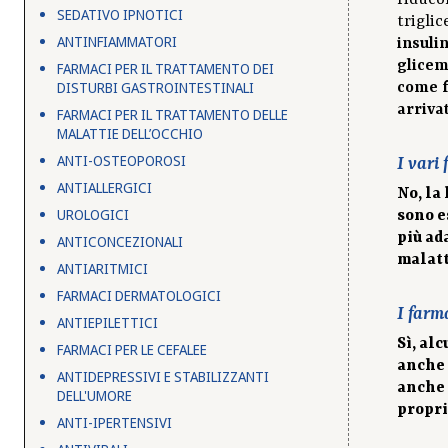
riducon
SEDATIVO IPNOTICI
triglic
ANTINFIAMMATORI
insulin
glicem
FARMACI PER IL TRATTAMENTO DEI
DISTURBI GASTROINTESTINALI
come f
arriva
FARMACI PER IL TRATTAMENTO DELLE
MALATTIE DELL’OCCHIO
ANTI-OSTEOPOROSI
I vari
ANTIALLERGICI
No, la
UROLOGICI
sono e
più ad
ANTICONCEZIONALI
malatt
ANTIARITMICI
FARMACI DERMATOLOGICI
I farma
ANTIEPILETTICI
Sì, al
FARMACI PER LE CEFALEE
anche 
ANTIDEPRESSIVI E STABILIZZANTI
anche 
DELL'UMORE
propri
ANTI-IPERTENSIVI