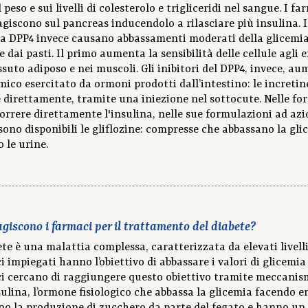
 peso e sui livelli di colesterolo e trigliceridi nel sangue. I fa
agiscono sul pancreas inducendolo a rilasciare più insulina. I
ima DPP4 invece causano abbassamenti moderati della glicemia
ai pasti. Il primo aumenta la sensibilità delle cellule agli ef
ssuto adiposo e nei muscoli. Gli inibitori del DPP4, invece, a
emico esercitato da ormoni prodotti dall’intestino: le increti
 direttamente, tramite una iniezione nel sottocute. Nelle for
correre direttamente l'insulina, nelle sue formulazioni ad azi
ono disponibili le gliflozine: compresse che abbassano la gli
 le urine.
giscono i farmaci per il trattamento del diabete?
ete è una malattia complessa, caratterizzata da elevati livell
 impiegati hanno l’obiettivo di abbassare i valori di glicemia 
i cercano di raggiungere questo obiettivo tramite meccanismi 
sulina, l’ormone fisiologico che abbassa la glicemia facendo en