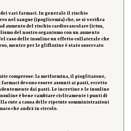
ei vari farmaci. In generale il rischio
ro nel sangue (ipoglicemia) che, se si verifica
 ad aumento del rischio cardiovascolare (ictus,
bolismo del nostro organismo con un aumento
el caso delle insuline un effetto collaterale che
peso, mentre per le gliflozine è stato osservato
mite compresse: la metformina, il pioglitazone,
ti farmaci devono essere assunti ai pasti, eccetto
ndentemente dai pasti. Le incretine e le insuline
insuline è bene cambiare ciclicamente i punti di
ella cute a causa delle ripetute somministrazioni
maco che andrà in circolo.