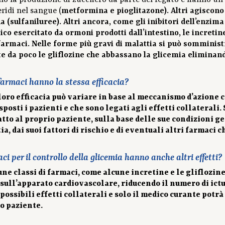
o la produzione di zucchero da parte del fegato e hanno un eff
eridi nel sangue (
metformina e
pioglitazone). Altri agiscono
a (
sulfaniluree). Altri ancora, come gli
inibitori dell’enzim
ico esercitato da ormoni prodotti dall’intestino, le
incretin
armaci. Nelle forme più gravi di malattia si può somminist
te da poco le
gliflozine che abbassano la glicemia eliminando
 farmaci hanno la stessa efficacia?
 loro efficacia può variare in base al meccanismo d’azione 
sposti i pazienti e che sono legati agli effetti collaterali
atto al proprio paziente, sulla base delle sue condizioni ge
ia, dai suoi fattori di rischio e di eventuali altri farmaci 
ci per il controllo della glicemia hanno anche altri effetti?
cune classi di farmaci, come alcune incretine e le gliflozin
sull’apparato cardiovascolare, riducendo il numero di ictu
possibili effetti collaterali e solo il medico curante potrà
o paziente.