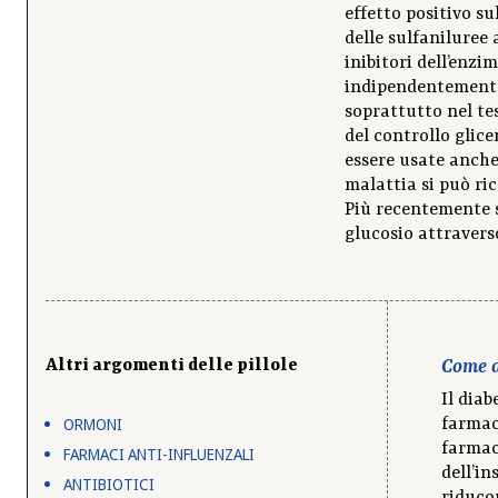
effetto positivo sul
delle sulfaniluree 
inibitori dell’enz
indipendentemente d
soprattutto nel te
del controllo glic
essere usate anche
malattia si può ri
Più recentemente s
glucosio attraverso
Altri argomenti delle pillole
Come a
Il diab
ORMONI
farmaci
farmac
FARMACI ANTI-INFLUENZALI
dell’in
ANTIBIOTICI