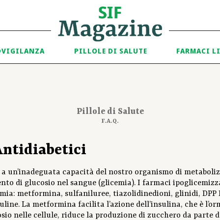
OVIGILANZA
PILLOLE DI SALUTE
FARMACI L
Pillole di Salute
F.A.Q.
ntidiabetici
o a un’inadeguata capacità del nostro organismo di metaboliz
o di glucosio nel sangue (glicemia). I farmaci ipoglicemizz
emia: metformina, sulfaniluree, tiazolidinedioni, glinidi, DPP 
suline. La metformina facilita l’azione dell’insulina, che è l’o
osio nelle cellule, riduce la produzione di zucchero da parte 