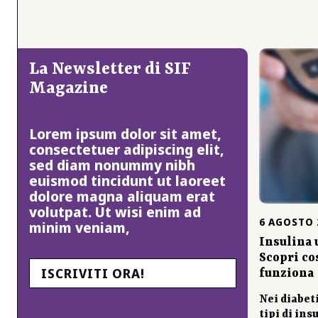
La Newsletter di SIF
Magazine
Lorem ipsum dolor sit amet,
consectetuer adipiscing elit,
sed diam nonummy nibh
euismod tincidunt ut laoreet
dolore magna aliquam erat
volutpat. Ut wisi enim ad
6
AGOSTO
minim veniam,
Insulina 
Scopri co
ISCRIVITI ORA!
funziona
Nei diabeti
tipi di ins