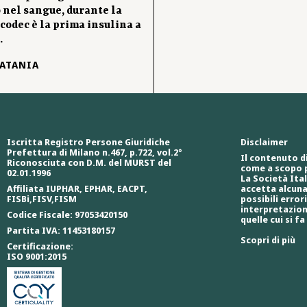
o nel sangue, durante la
Icodec è la prima insulina a
.
LATANIA
Iscritta Registro Persone Giuridiche
Disclaimer
Prefettura di Milano n.467, p.722, vol.2°
Il contenuto d
Riconosciuta con D.M. del MURST del
come a scopo 
02.01.1996
La Società Ita
Affiliata IUPHAR, EPHAR, EACPT,
accetta alcuna
FISBi,FISV,FISM
possibili erro
interpretazion
Codice Fiscale: 97053420150
quelle cui si fa
Partita IVA: 11453180157
Scopri di più
Certificazione:
ISO 9001:2015