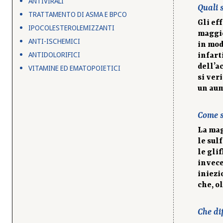
ANTIVIRALI
Quali s
TRATTAMENTO DI ASMA E BPCO
Gli ef
IPOCOLESTEROLEMIZZANTI
maggio
ANTI-ISCHEMICI
in mod
ANTIDOLORIFICI
infart
dell’a
VITAMINE ED EMATOPOIETICI
si ver
un aum
Come s
La mag
le sul
le gli
invece
iniezi
che, o
Che di