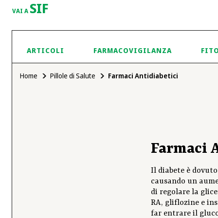
SIF
VAI A
ARTICOLI
FARMACOVIGILANZA
FIT
Home
Pillole di Salute
Farmaci Antidiabetici
Farmaci A
Il diabete è dovut
causando un aument
di regolare la glic
RA, gliflozine e in
far entrare il gluc