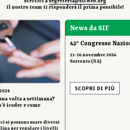
Scrivici a
segreteria@sifweb.org
il nostro team ti risponderà il prima possibile!
News da SIF
42° Congresso Nazio
13-16 novembre 2024
Sorrento (NA)
SCOPRI DI PIÙ
2026
una volta a settimana?
s’è icodec e come
ci si possono usare diversi
ulina per regolare i livelli