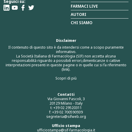
Seguici su:
FARMACI LIVE
AUTORI
CHI SIAMO
Disclaimer
Il contenuto di questo sito è da intendersi come a scopo puramente
informativo.
La Società Italiana di Farmacologia (SIF) non accetta alcuna
responsabilità riguardo a possibili errori,dimenticanze o cattive
interpretazioni presenti in queste pagine o in quelle cui si fa riferimento
(link).
Scopri di più
Contatti
Via Giovanni Pascoli, 3
20129 Milano - Italy
t: +39 02 29520311
f: +39 02 700590939
segreteria@sifweb.org
Ufficio stampa
ufficiostampa@sif-farmacologia.it