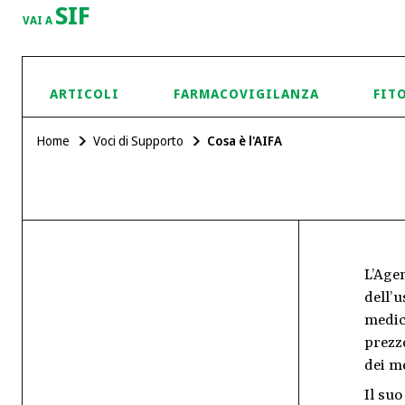
SIF
VAI A
ARTICOLI
FARMACOVIGILANZA
FIT
Home
Voci di Supporto
Cosa è l'AIFA
L’Agen
dell’u
medic
prezzo
dei me
Il suo