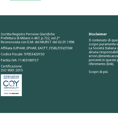
Iscritta Registro Persone Giuridiche
Disclaimer
Prefettura di Milano n.467, p.722, vol.2°
Il contenuto di que
Riconosciuta con D.M. del MURST del 02.01.1996
scopo puramente i
Affiliata IUPHAR, EPHAR, EACPT, FISBi,FISV,FISM
La Società Italiana
alcuna responsabili
Codice Fiscale: 97053420150
errori,dimenticanze
presenti in queste p
Partita IVA: 11453180157
riferimento (link).
Certificazione:
ISO 9001:2015
Scopri di più