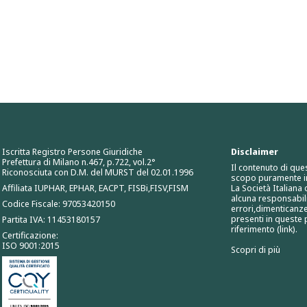
Iscritta Registro Persone Giuridiche
Disclaimer
Prefettura di Milano n.467, p.722, vol.2°
Il contenuto di que
Riconosciuta con D.M. del MURST del 02.01.1996
scopo puramente i
Affiliata IUPHAR, EPHAR, EACPT, FISBi,FISV,FISM
La Società Italiana
alcuna responsabili
Codice Fiscale: 97053420150
errori,dimenticanze
presenti in queste p
Partita IVA: 11453180157
riferimento (link).
Certificazione:
ISO 9001:2015
Scopri di più