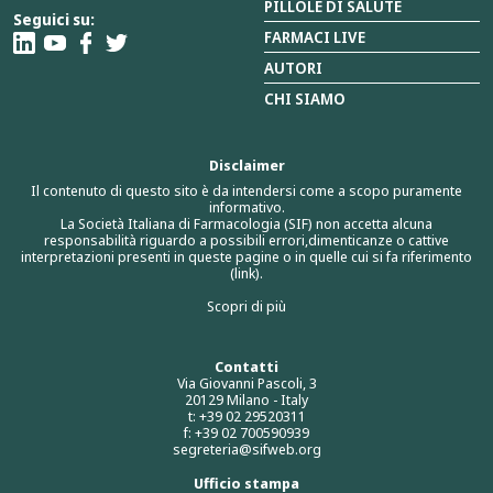
PILLOLE DI SALUTE
Seguici su:
FARMACI LIVE
AUTORI
CHI SIAMO
Disclaimer
Il contenuto di questo sito è da intendersi come a scopo puramente
informativo.
La Società Italiana di Farmacologia (SIF) non accetta alcuna
responsabilità riguardo a possibili errori,dimenticanze o cattive
interpretazioni presenti in queste pagine o in quelle cui si fa riferimento
(link).
Scopri di più
Contatti
Via Giovanni Pascoli, 3
20129 Milano - Italy
t: +39 02 29520311
f: +39 02 700590939
segreteria@sifweb.org
Ufficio stampa