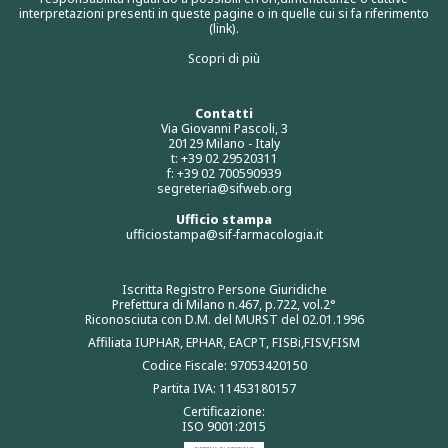
interpretazioni presenti in queste pagine o in quelle cui si fa riferimento
(link).
Scopri di più
Contatti
Via Giovanni Pascoli, 3
20129 Milano - Italy
t: +39 02 29520311
f: +39 02 700590939
segreteria@sifweb.org
Ufficio stampa
ufficiostampa@sif-farmacologia.it
Iscritta Registro Persone Giuridiche
Prefettura di Milano n.467, p.722, vol.2°
Riconosciuta con D.M. del MURST del 02.01.1996
Affiliata IUPHAR, EPHAR, EACPT, FISBi,FISV,FISM
Codice Fiscale: 97053420150
Partita IVA: 11453180157
Certificazione:
ISO 9001:2015