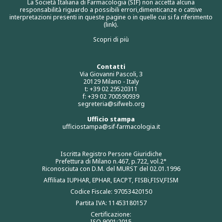
La Società Italiana di Farmacologia (SIF) non accetta alcuna
responsabilità riguardo a possibili errori,dimenticanze o cattive
interpretazioni presenti in queste pagine o in quelle cui si fa riferimento
(link).
Scopri di più
Contatti
Via Giovanni Pascoli, 3
20129 Milano - Italy
t: +39 02 29520311
f: +39 02 700590939
segreteria@sifweb.org
Ufficio stampa
ufficiostampa@sif-farmacologia.it
Iscritta Registro Persone Giuridiche
Prefettura di Milano n.467, p.722, vol.2°
Riconosciuta con D.M. del MURST del 02.01.1996
Affiliata IUPHAR, EPHAR, EACPT, FISBi,FISV,FISM
Codice Fiscale: 97053420150
Partita IVA: 11453180157
Certificazione:
ISO 9001:2015