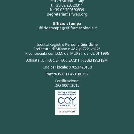
20129 Milano - Italy
t: +39 02 29520311
f: +39 02 700590939
segreteria@sifweb.org
Ufficio stampa
ufficiostampa@sif-farmacologia.it
Iscritta Registro Persone Giuridiche
Prefettura di Milano n.467, p.722, vol.2°
Riconosciuta con D.M. del MURST del 02.01.1996
Affiliata IUPHAR, EPHAR, EACPT, FISBi,FISV,FISM
Codice Fiscale: 97053420150
Partita IVA: 11453180157
Certificazione:
ISO 9001:2015