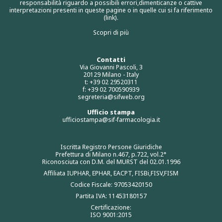
responsabilità riguardo a possibili errori,dimenticanze o cattive
interpretazioni presenti in queste pagine o in quelle cui si fa riferimento
(link).
Scopri di più
Contatti
Via Giovanni Pascoli, 3
20129 Milano - Italy
t: +39 02 29520311
f: +39 02 700590939
segreteria@sifweb.org
Ufficio stampa
ufficiostampa@sif-farmacologia.it
Iscritta Registro Persone Giuridiche
Prefettura di Milano n.467, p.722, vol.2°
Riconosciuta con D.M. del MURST del 02.01.1996
Affiliata IUPHAR, EPHAR, EACPT, FISBi,FISV,FISM
Codice Fiscale: 97053420150
Partita IVA: 11453180157
Certificazione:
ISO 9001:2015