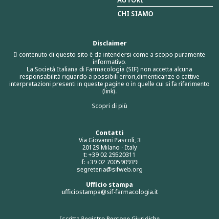
CHI SIAMO
Disclaimer
Il contenuto di questo sito è da intendersi come a scopo puramente
informativo.
La Società Italiana di Farmacologia (SIF) non accetta alcuna
responsabilità riguardo a possibili errori,dimenticanze o cattive
interpretazioni presenti in queste pagine o in quelle cui si fa riferimento
(link).
Scopri di più
Contatti
Via Giovanni Pascoli, 3
20129 Milano - Italy
t: +39 02 29520311
f: +39 02 700590939
segreteria@sifweb.org
Ufficio stampa
ufficiostampa@sif-farmacologia.it
Iscritta Registro Persone Giuridiche