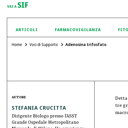
SIF
VAI A
ARTICOLI
FARMACOVIGILANZA
FIT
Home
Voci di Supporto
Adenosina trifosfato
AUTORE
Detta 
tre gr
STEFANIA CRUCITTA
macro
Dirigente Biologo presso l’ASST
Grande Ospedale Metropolitano