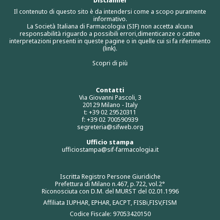
Disclaimer
Il contenuto di questo sito è da intendersi come a scopo puramente
informativo.
La Società Italiana di Farmacologia (SIF) non accetta alcuna
responsabilità riguardo a possibili errori,dimenticanze o cattive
interpretazioni presenti in queste pagine o in quelle cui si fa riferimento
(link).
Scopri di più
Contatti
Via Giovanni Pascoli, 3
20129 Milano - Italy
t: +39 02 29520311
f: +39 02 700590939
segreteria@sifweb.org
Ufficio stampa
ufficiostampa@sif-farmacologia.it
Iscritta Registro Persone Giuridiche
Prefettura di Milano n.467, p.722, vol.2°
Riconosciuta con D.M. del MURST del 02.01.1996
Affiliata IUPHAR, EPHAR, EACPT, FISBi,FISV,FISM
Codice Fiscale: 97053420150