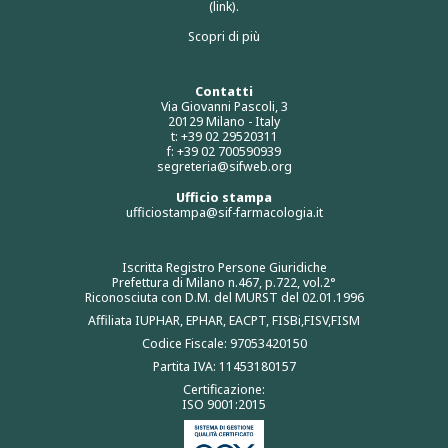
(link).
Scopri di più
Contatti
Via Giovanni Pascoli, 3
20129 Milano - Italy
t: +39 02 29520311
f: +39 02 700590939
segreteria@sifweb.org
Ufficio stampa
ufficiostampa@sif-farmacologia.it
Iscritta Registro Persone Giuridiche
Prefettura di Milano n.467, p.722, vol.2°
Riconosciuta con D.M. del MURST del 02.01.1996
Affiliata IUPHAR, EPHAR, EACPT, FISBi,FISV,FISM
Codice Fiscale: 97053420150
Partita IVA: 11453180157
Certificazione:
ISO 9001:2015