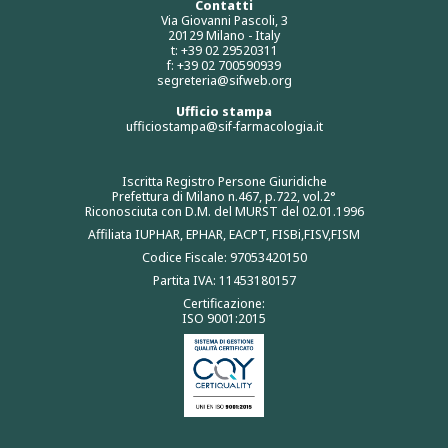
Contatti
Via Giovanni Pascoli, 3
20129 Milano - Italy
t: +39 02 29520311
f: +39 02 700590939
segreteria@sifweb.org
Ufficio stampa
ufficiostampa@sif-farmacologia.it
Iscritta Registro Persone Giuridiche
Prefettura di Milano n.467, p.722, vol.2°
Riconosciuta con D.M. del MURST del 02.01.1996
Affiliata IUPHAR, EPHAR, EACPT, FISBi,FISV,FISM
Codice Fiscale: 97053420150
Partita IVA: 11453180157
Certificazione:
ISO 9001:2015