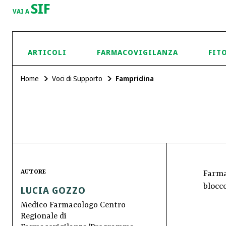
SIF
VAI A
ARTICOLI
FARMACOVIGILANZA
FIT
Home
Voci di Supporto
Fampridina
AUTORE
Farma
blocco
LUCIA GOZZO
Medico Farmacologo Centro
Regionale di