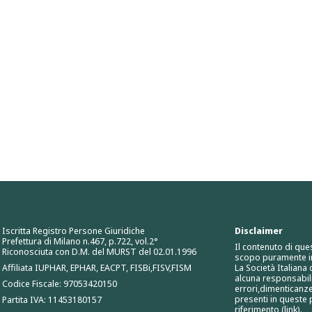
Iscritta Registro Persone Giuridiche
Disclaimer
Prefettura di Milano n.467, p.722, vol.2°
Il contenuto di que
Riconosciuta con D.M. del MURST del 02.01.1996
scopo puramente i
Affiliata IUPHAR, EPHAR, EACPT, FISBi,FISV,FISM
La Società Italiana
alcuna responsabili
Codice Fiscale: 97053420150
errori,dimenticanze
presenti in queste p
Partita IVA: 11453180157
riferimento (link).