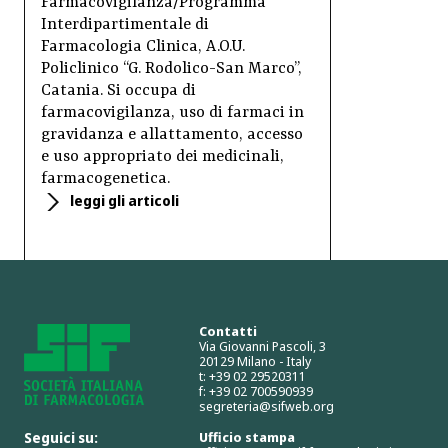
Farmacovigilanza/Programma
Interdipartimentale di
Farmacologia Clinica, A.O.U.
Policlinico “G. Rodolico-San Marco”,
Catania. Si occupa di
farmacovigilanza, uso di farmaci in
gravidanza e allattamento, accesso
e uso appropriato dei medicinali,
farmacogenetica.
leggi gli articoli
Contatti
Via Giovanni Pascoli, 3
20129 Milano - Italy
t: +39 02 29520311
f: +39 02 700590939
segreteria@sifweb.org
Seguici su:
Ufficio stampa