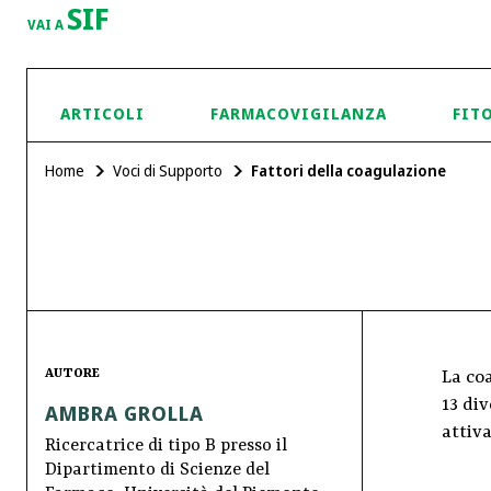
SIF
VAI A
ARTICOLI
FARMACOVIGILANZA
FIT
Home
Voci di Supporto
Fattori della coagulazione
AUTORE
La co
13 div
AMBRA GROLLA
attiv
Ricercatrice di tipo B presso il
Dipartimento di Scienze del