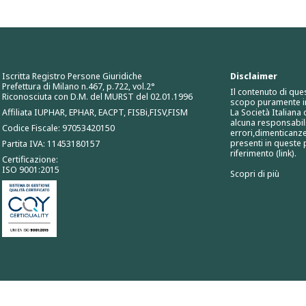
Iscritta Registro Persone Giuridiche
Disclaimer
Prefettura di Milano n.467, p.722, vol.2°
Il contenuto di que
Riconosciuta con D.M. del MURST del 02.01.1996
scopo puramente i
Affiliata IUPHAR, EPHAR, EACPT, FISBi,FISV,FISM
La Società Italiana
alcuna responsabili
Codice Fiscale: 97053420150
errori,dimenticanze
presenti in queste p
Partita IVA: 11453180157
riferimento (link).
Certificazione:
ISO 9001:2015
Scopri di più