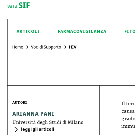
SIF
VAI A
ARTICOLI
FARMACOVIGILANZA
FIT
Home
Voci di Supporto
HIV
AUTORE
Il ter
causa
ARIANNA PANI
grado
Università degli Studi di Milano
immu
leggi gli articoli