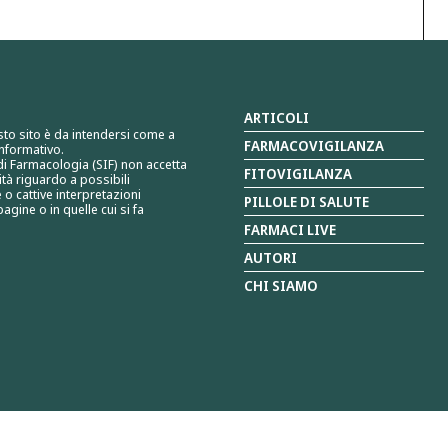
ARTICOLI
sto sito è da intendersi come a
FARMACOVIGILANZA
nformativo.
 di Farmacologia (SIF) non accetta
FITOVIGILANZA
tà riguardo a possibili
 o cattive interpretazioni
PILLOLE DI SALUTE
agine o in quelle cui si fa
FARMACI LIVE
AUTORI
CHI SIAMO