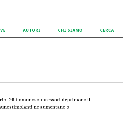
IVE
AUTORI
CHI SIAMO
CERCA
ario. Gli immunosoppressori deprimono il
mmunostimolanti ne aumentano o