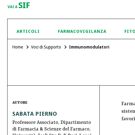
SIF
VAI A
ARTICOLI
FARMACOVIGILANZA
FIT
Home
Voci di Supporto
Immunomodulatori
AUTORE
Farma
siste
SABATA PIERNO
favori
Professore Associato, Dipartimento
di Farmacia & Scienze del Farmaco,