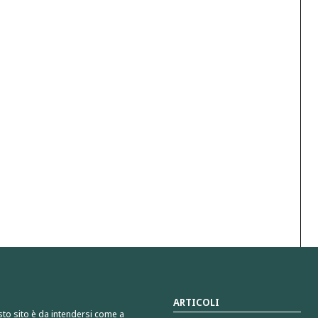
ARTICOLI
sto sito è da intendersi come a