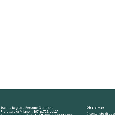
Iscritta Registro Persone Giuridiche
Disclaimer
Prefettura di Milano n.467, p.722, vol.2°
Il contenuto di que