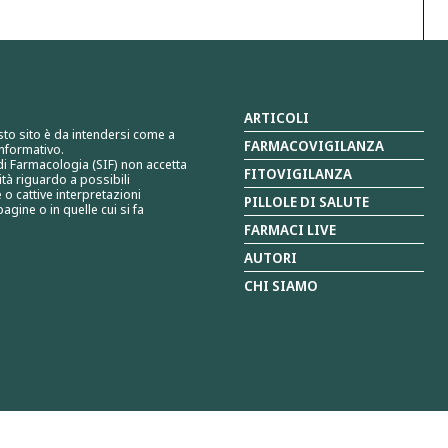
ARTICOLI
sto sito è da intendersi come a
FARMACOVIGILANZA
nformativo.
 di Farmacologia (SIF) non accetta
FITOVIGILANZA
tà riguardo a possibili
 o cattive interpretazioni
PILLOLE DI SALUTE
agine o in quelle cui si fa
FARMACI LIVE
AUTORI
CHI SIAMO