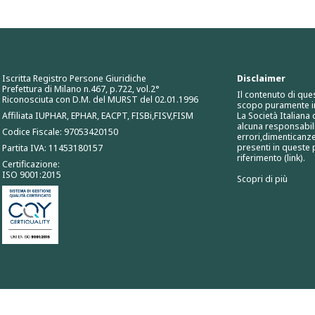
Iscritta Registro Persone Giuridiche
Disclaimer
Prefettura di Milano n.467, p.722, vol.2°
Il contenuto di que
Riconosciuta con D.M. del MURST del 02.01.1996
scopo puramente i
Affiliata IUPHAR, EPHAR, EACPT, FISBi,FISV,FISM
La Società Italiana
alcuna responsabili
Codice Fiscale: 97053420150
errori,dimenticanze
presenti in queste p
Partita IVA: 11453180157
riferimento (link).
Certificazione:
ISO 9001:2015
Scopri di più