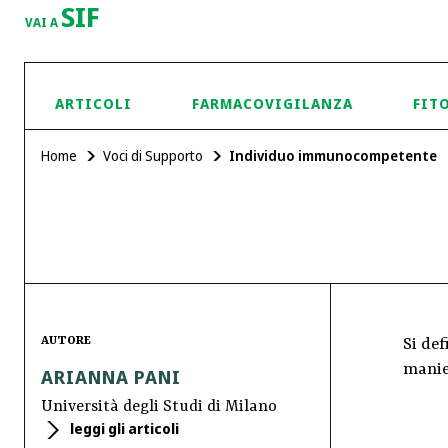
SIF
VAI A
ARTICOLI
FARMACOVIGILANZA
FIT
Home
Voci di Supporto
Individuo immunocompetente
AUTORE
Si de
manier
ARIANNA PANI
Università degli Studi di Milano
leggi gli articoli