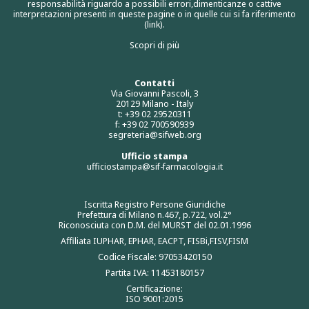
responsabilità riguardo a possibili errori,dimenticanze o cattive
interpretazioni presenti in queste pagine o in quelle cui si fa riferimento
(link).
Scopri di più
Contatti
Via Giovanni Pascoli, 3
20129 Milano - Italy
t: +39 02 29520311
f: +39 02 700590939
segreteria@sifweb.org
Ufficio stampa
ufficiostampa@sif-farmacologia.it
Iscritta Registro Persone Giuridiche
Prefettura di Milano n.467, p.722, vol.2°
Riconosciuta con D.M. del MURST del 02.01.1996
Affiliata IUPHAR, EPHAR, EACPT, FISBi,FISV,FISM
Codice Fiscale: 97053420150
Partita IVA: 11453180157
Certificazione:
ISO 9001:2015