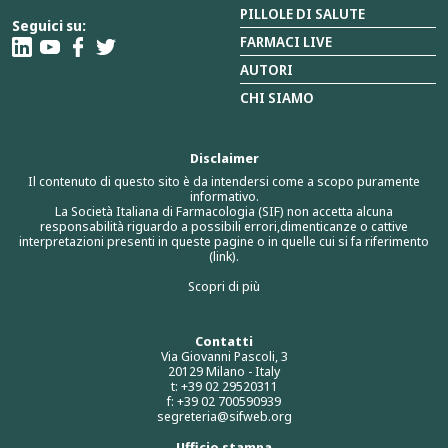
PILLOLE DI SALUTE
Seguici su:
FARMACI LIVE
AUTORI
CHI SIAMO
Disclaimer
Il contenuto di questo sito è da intendersi come a scopo puramente
informativo.
La Società Italiana di Farmacologia (SIF) non accetta alcuna
responsabilità riguardo a possibili errori,dimenticanze o cattive
interpretazioni presenti in queste pagine o in quelle cui si fa riferimento
(link).
Scopri di più
Contatti
Via Giovanni Pascoli, 3
20129 Milano - Italy
t: +39 02 29520311
f: +39 02 700590939
segreteria@sifweb.org
Ufficio stampa