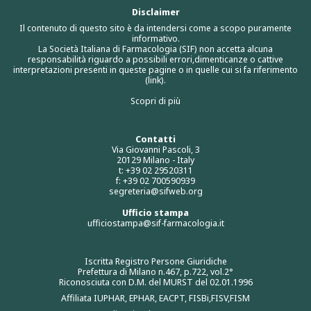
Disclaimer
Il contenuto di questo sito è da intendersi come a scopo puramente
informativo.
La Società Italiana di Farmacologia (SIF) non accetta alcuna
responsabilità riguardo a possibili errori,dimenticanze o cattive
interpretazioni presenti in queste pagine o in quelle cui si fa riferimento
(link).
Scopri di più
Contatti
Via Giovanni Pascoli, 3
20129 Milano - Italy
t: +39 02 29520311
f: +39 02 700590939
segreteria@sifweb.org
Ufficio stampa
ufficiostampa@sif-farmacologia.it
Iscritta Registro Persone Giuridiche
Prefettura di Milano n.467, p.722, vol.2°
Riconosciuta con D.M. del MURST del 02.01.1996
Affiliata IUPHAR, EPHAR, EACPT, FISBi,FISV,FISM