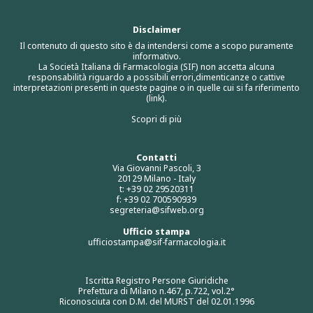
Disclaimer
Il contenuto di questo sito è da intendersi come a scopo puramente
informativo.
La Società Italiana di Farmacologia (SIF) non accetta alcuna
responsabilità riguardo a possibili errori,dimenticanze o cattive
interpretazioni presenti in queste pagine o in quelle cui si fa riferimento
(link).
Scopri di più
Contatti
Via Giovanni Pascoli, 3
20129 Milano - Italy
t: +39 02 29520311
f: +39 02 700590939
segreteria@sifweb.org
Ufficio stampa
ufficiostampa@sif-farmacologia.it
Iscritta Registro Persone Giuridiche
Prefettura di Milano n.467, p.722, vol.2°
Riconosciuta con D.M. del MURST del 02.01.1996