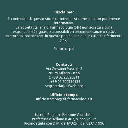
Disclaimer
Il contenuto di questo sito è da intendersi come a scopo puramente
informativo.
La Società Italiana di Farmacologia (SIF) non accetta alcuna
responsabilità riguardo a possibili errori,dimenticanze o cattive
interpretazioni presenti in queste pagine o in quelle cui si fa riferimento
(link).
Scopri di più
Contatti
Via Giovanni Pascoli, 3
20129 Milano - Italy
t: +39 02 29520311
f: +39 02 700590939
segreteria@sifweb.org
Ufficio stampa
ufficiostampa@sif-farmacologia.it
Iscritta Registro Persone Giuridiche
Prefettura di Milano n.467, p.722, vol.2°
Riconosciuta con D.M. del MURST del 02.01.1996