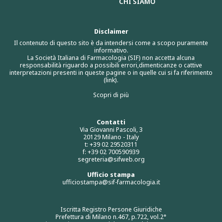
CHI SIAMO
Disclaimer
Il contenuto di questo sito è da intendersi come a scopo puramente
informativo.
La Società Italiana di Farmacologia (SIF) non accetta alcuna
responsabilità riguardo a possibili errori,dimenticanze o cattive
interpretazioni presenti in queste pagine o in quelle cui si fa riferimento
(link).
Scopri di più
Contatti
Via Giovanni Pascoli, 3
20129 Milano - Italy
t: +39 02 29520311
f: +39 02 700590939
segreteria@sifweb.org
Ufficio stampa
ufficiostampa@sif-farmacologia.it
Iscritta Registro Persone Giuridiche
Prefettura di Milano n.467, p.722, vol.2°