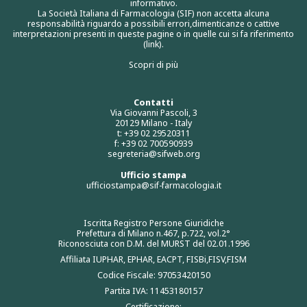
informativo.
La Società Italiana di Farmacologia (SIF) non accetta alcuna
responsabilità riguardo a possibili errori,dimenticanze o cattive
interpretazioni presenti in queste pagine o in quelle cui si fa riferimento
(link).
Scopri di più
Contatti
Via Giovanni Pascoli, 3
20129 Milano - Italy
t: +39 02 29520311
f: +39 02 700590939
segreteria@sifweb.org
Ufficio stampa
ufficiostampa@sif-farmacologia.it
Iscritta Registro Persone Giuridiche
Prefettura di Milano n.467, p.722, vol.2°
Riconosciuta con D.M. del MURST del 02.01.1996
Affiliata IUPHAR, EPHAR, EACPT, FISBi,FISV,FISM
Codice Fiscale: 97053420150
Partita IVA: 11453180157
Certificazione: