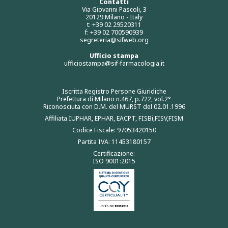
Contatti
Via Giovanni Pascoli, 3
20129 Milano - Italy
t: +39 02 29520311
f: +39 02 700590939
segreteria@sifweb.org
Ufficio stampa
ufficiostampa@sif-farmacologia.it
Iscritta Registro Persone Giuridiche
Prefettura di Milano n.467, p.722, vol.2°
Riconosciuta con D.M. del MURST del 02.01.1996
Affiliata IUPHAR, EPHAR, EACPT, FISBi,FISV,FISM
Codice Fiscale: 97053420150
Partita IVA: 11453180157
Certificazione:
ISO 9001:2015