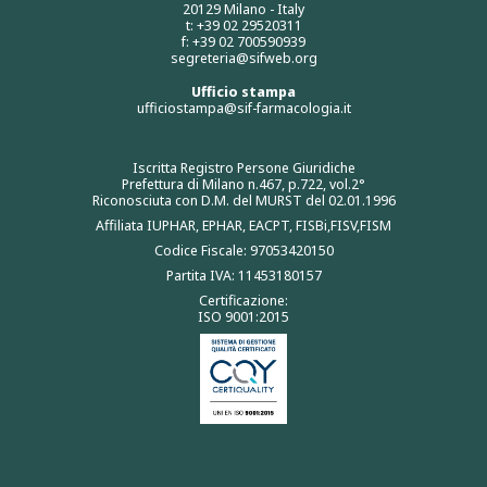
20129 Milano - Italy
t: +39 02 29520311
f: +39 02 700590939
segreteria@sifweb.org
Ufficio stampa
ufficiostampa@sif-farmacologia.it
Iscritta Registro Persone Giuridiche
Prefettura di Milano n.467, p.722, vol.2°
Riconosciuta con D.M. del MURST del 02.01.1996
Affiliata IUPHAR, EPHAR, EACPT, FISBi,FISV,FISM
Codice Fiscale: 97053420150
Partita IVA: 11453180157
Certificazione:
ISO 9001:2015