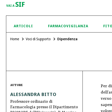
SIF
VAI A
ARTICOLI
FARMACOVIGILANZA
FIT
Home
Voci di Supporto
Dipendenza
AUTORE
Per d
dell’a
ALESSANDRA BITTO
verso
Professore ordinario di
sapend
Farmacologia presso il Dipartimento
volon