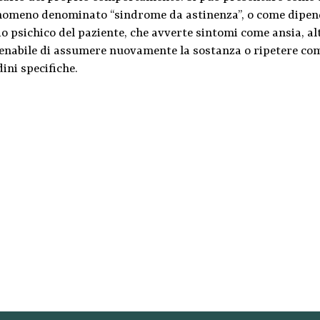
nomeno denominato “sindrome da astinenza”, o come dipend
o psichico del paziente, che avverte sintomi come ansia, al
renabile di assumere nuovamente la sostanza o ripetere c
ini specifiche.