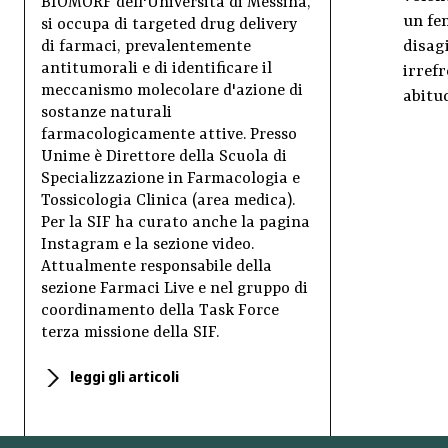
BIOMORF dell'Università di Messina,
un fe
si occupa di targeted drug delivery
disagi
di farmaci, prevalentemente
antitumorali e di identificare il
irref
meccanismo molecolare d'azione di
abitud
sostanze naturali
farmacologicamente attive. Presso
Unime è Direttore della Scuola di
Specializzazione in Farmacologia e
Tossicologia Clinica (area medica).
Per la SIF ha curato anche la pagina
Instagram e la sezione video.
Attualmente responsabile della
sezione Farmaci Live e nel gruppo di
coordinamento della Task Force
terza missione della SIF.
leggi gli articoli