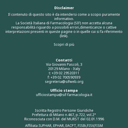
Disclaimer
Il contenuto di questo sito è da intendersi come a scopo puramente
informativo.
La Società Italiana di Farmacologia (SIF) non accetta alcuna
responsabilità riguardo a possibili errori,dimenticanze o cattive
interpretazioni presenti in queste pagine o in quelle cui si fa riferimento
(link).
Scopri di più
Contatti
Via Giovanni Pascoli, 3
20129 Milano - Italy
t: +39 02 29520311
f: +39 02 700590939
segreteria@sifweb.org
Ufficio stampa
ufficiostampa@sif-farmacologia.it
Iscritta Registro Persone Giuridiche
Prefettura di Milano n.467, p.722, vol.2°
Riconosciuta con D.M. del MURST del 02.01.1996
Affiliata IUPHAR, EPHAR, EACPT, FISBi,FISV,FISM