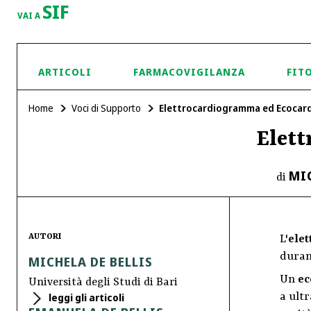
SIF
VAI A
ARTICOLI
FARMACOVIGILANZA
FIT
Home
Voci di Supporto
Elettrocardiogramma ed Ecoca
Elet
MIC
di
AUTORI
L'
ele
durant
MICHELA DE BELLIS
Un
ec
Università degli Studi di Bari
a ultr
leggi gli articoli