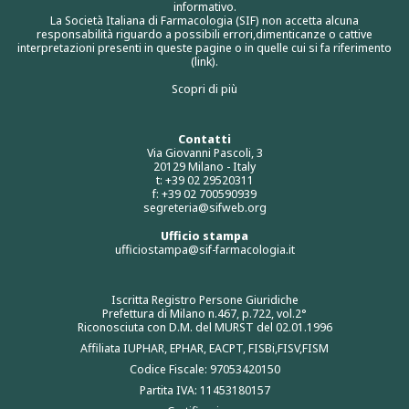
informativo.
La Società Italiana di Farmacologia (SIF) non accetta alcuna
responsabilità riguardo a possibili errori,dimenticanze o cattive
interpretazioni presenti in queste pagine o in quelle cui si fa riferimento
(link).
Scopri di più
Contatti
Via Giovanni Pascoli, 3
20129 Milano - Italy
t: +39 02 29520311
f: +39 02 700590939
segreteria@sifweb.org
Ufficio stampa
ufficiostampa@sif-farmacologia.it
Iscritta Registro Persone Giuridiche
Prefettura di Milano n.467, p.722, vol.2°
Riconosciuta con D.M. del MURST del 02.01.1996
Affiliata IUPHAR, EPHAR, EACPT, FISBi,FISV,FISM
Codice Fiscale: 97053420150
Partita IVA: 11453180157