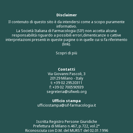
Disclaimer
Il contenuto di questo sito è da intendersi come a scopo puramente
informativo.
La Società Italiana di Farmacologia (SIF) non accetta alcuna
responsabilità riguardo a possibili errori,dimenticanze o cattive
interpretazioni presenti in queste pagine o in quelle cui si fa riferimento
(link).
Scopri di più
Contatti
Via Giovanni Pascoli, 3
20129 Milano - Italy
t: +39 02 29520311
f: +39 02 700590939
segreteria@sifweb.org
Ufficio stampa
ufficiostampa@sif-farmacologia.it
Iscritta Registro Persone Giuridiche
Prefettura di Milano n.467, p.722, vol.2°
Riconosciuta con D.M. del MURST del 02.01.1996