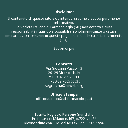
Disclaimer
Il contenuto di questo sito è da intendersi come a scopo puramente
informativo.
La Società Italiana di Farmacologia (SIF) non accetta alcuna
responsabilità riguardo a possibili errori,dimenticanze o cattive
interpretazioni presenti in queste pagine o in quelle cui si fa riferimento
(link).
Scopri di più
Contatti
Via Giovanni Pascoli, 3
20129 Milano - Italy
t: +39 02 29520311
f: +39 02 700590939
segreteria@sifweb.org
Ufficio stampa
ufficiostampa@sif-farmacologia.it
Iscritta Registro Persone Giuridiche
Prefettura di Milano n.467, p.722, vol.2°
Riconosciuta con D.M. del MURST del 02.01.1996