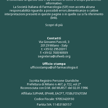
informativo.
La Società Italiana di Farmacologia (SIF) non accetta alcuna
responsabilità riguardo a possibili errori,dimenticanze o cattive
interpretazioni presenti in queste pagine o in quelle cui si fa riferimento
(link).
Scopri di più
Contatti
Via Giovanni Pascoli, 3
20129 Milano - Italy
t: +39 02 29520311
f: +39 02 700590939
segreteria@sifweb.org
Ufficio stampa
ufficiostampa@sif-farmacologia.it
Iscritta Registro Persone Giuridiche
Prefettura di Milano n.467, p.722, vol.2°
Riconosciuta con D.M. del MURST del 02.01.1996
Affiliata IUPHAR, EPHAR, EACPT, FISBi,FISV,FISM
Codice Fiscale: 97053420150
Partita IVA: 11453180157