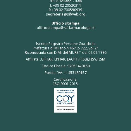
20129 Milano - Italy
t: +39 02 29520311
f: +39 02 700590939
segreteria@sifweb.org
Ufficio stampa
ufficiostampa@sif-farmacologia.it
Iscritta Registro Persone Giuridiche
Prefettura di Milano n.467, p.722, vol.2°
Riconosciuta con D.M. del MURST del 02.01.1996
Affiliata IUPHAR, EPHAR, EACPT, FISBi,FISV,FISM
Codice Fiscale: 97053420150
Partita IVA: 11453180157
Certificazione:
ISO 9001:2015