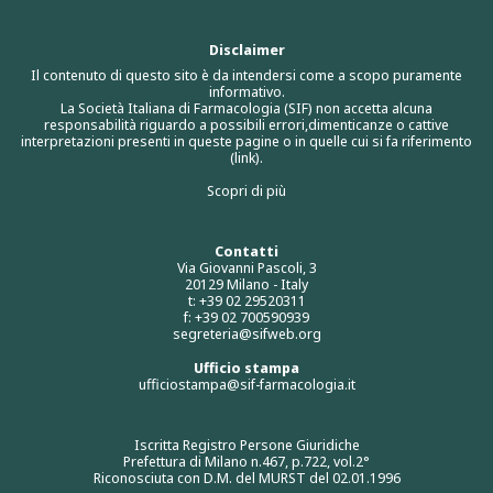
Disclaimer
Il contenuto di questo sito è da intendersi come a scopo puramente
informativo.
La Società Italiana di Farmacologia (SIF) non accetta alcuna
responsabilità riguardo a possibili errori,dimenticanze o cattive
interpretazioni presenti in queste pagine o in quelle cui si fa riferimento
(link).
Scopri di più
Contatti
Via Giovanni Pascoli, 3
20129 Milano - Italy
t: +39 02 29520311
f: +39 02 700590939
segreteria@sifweb.org
Ufficio stampa
ufficiostampa@sif-farmacologia.it
Iscritta Registro Persone Giuridiche
Prefettura di Milano n.467, p.722, vol.2°
Riconosciuta con D.M. del MURST del 02.01.1996