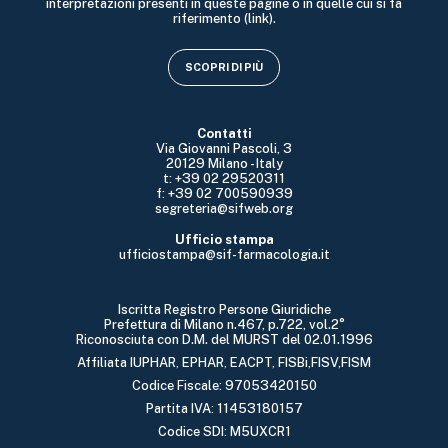
interpretazioni presenti in queste pagine o in quelle cui si fa
riferimento (link).
SCOPRI DI PIÙ
Contatti
Via Giovanni Pascoli, 3
20129 Milano - Italy
t: +39 02 29520311
f: +39 02 700590939
segreteria@sifweb.org
Ufficio stampa
ufficiostampa@sif-farmacologia.it
Iscritta Registro Persone Giuridiche
Prefettura di Milano n.467, p.722, vol.2°
Riconosciuta con D.M. del MURST del 02.01.1996
Affiliata IUPHAR, EPHAR, EACPT, FISBi,FISV,FISM
Codice Fiscale: 97053420150
Partita IVA: 11453180157
Codice SDI: M5UXCR1