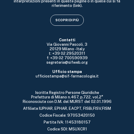
interpretazioni presenti in queste pagine o in quelle cui si fa
riferimento (link).
SCOPRI DI PIÙ
Contatti
Via Giovanni Pascoli, 3
20129 Milano - Italy
t: +39 02 29520311
f: +39 02 700590939
segreteria@sifweb.org
Ufficio stampa
ufficiostampa@sif-farmacologia.it
Iscritta Registro Persone Giuridiche
Prefettura di Milano n.467, p.722, vol.2°
Riconosciuta con D.M. del MURST del 02.01.1996
Affiliata IUPHAR, EPHAR, EACPT, FISBi,FISV,FISM
Codice Fiscale: 97053420150
Partita IVA: 11453180157
Codice SDI: M5UXCR1