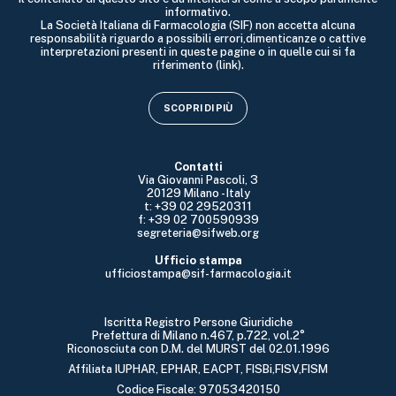
informativo.
La Società Italiana di Farmacologia (SIF) non accetta alcuna
responsabilità riguardo a possibili errori,dimenticanze o cattive
interpretazioni presenti in queste pagine o in quelle cui si fa
riferimento (link).
SCOPRI DI PIÙ
Contatti
Via Giovanni Pascoli, 3
20129 Milano - Italy
t: +39 02 29520311
f: +39 02 700590939
segreteria@sifweb.org
Ufficio stampa
ufficiostampa@sif-farmacologia.it
Iscritta Registro Persone Giuridiche
Prefettura di Milano n.467, p.722, vol.2°
Riconosciuta con D.M. del MURST del 02.01.1996
Affiliata IUPHAR, EPHAR, EACPT, FISBi,FISV,FISM
Codice Fiscale: 97053420150