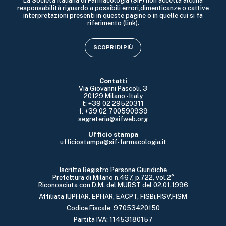
La Società Italiana di Farmacologia (SIF) non accetta alcuna
responsabilità riguardo a possibili errori,dimenticanze o cattive
interpretazioni presenti in queste pagine o in quelle cui si fa
riferimento (link).
SCOPRI DI PIÙ
Contatti
Via Giovanni Pascoli, 3
20129 Milano - Italy
t: +39 02 29520311
f: +39 02 700590939
segreteria@sifweb.org
Ufficio stampa
ufficiostampa@sif-farmacologia.it
Iscritta Registro Persone Giuridiche
Prefettura di Milano n.467, p.722, vol.2°
Riconosciuta con D.M. del MURST del 02.01.1996
Affiliata IUPHAR, EPHAR, EACPT, FISBi,FISV,FISM
Codice Fiscale: 97053420150
Partita IVA: 11453180157