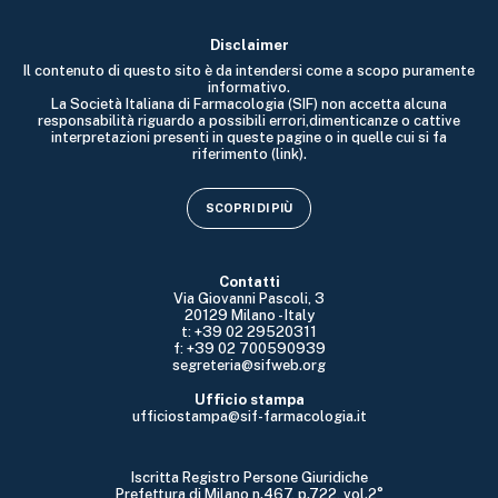
Disclaimer
Il contenuto di questo sito è da intendersi come a scopo puramente
informativo.
La Società Italiana di Farmacologia (SIF) non accetta alcuna
responsabilità riguardo a possibili errori,dimenticanze o cattive
interpretazioni presenti in queste pagine o in quelle cui si fa
riferimento (link).
SCOPRI DI PIÙ
Contatti
Via Giovanni Pascoli, 3
20129 Milano - Italy
t: +39 02 29520311
f: +39 02 700590939
segreteria@sifweb.org
Ufficio stampa
ufficiostampa@sif-farmacologia.it
Iscritta Registro Persone Giuridiche
Prefettura di Milano n.467, p.722, vol.2°