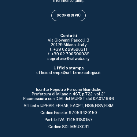
riferimento (link).
SCOPRI DI PIÙ
Contatti
Via Giovanni Pascoli, 3
20129 Milano - Italy
t: +39 02 29520311
f: +39 02 700590939
segreteria@sifweb.org
Ufficio stampa
ufficiostampa@sif-farmacologia.it
Iscritta Registro Persone Giuridiche
Prefettura di Milano n.467, p.722, vol.2°
Riconosciuta con D.M. del MURST del 02.01.1996
Affiliata IUPHAR, EPHAR, EACPT, FISBi,FISV,FISM
Codice Fiscale: 97053420150
Partita IVA: 11453180157
Codice SDI: M5UXCR1