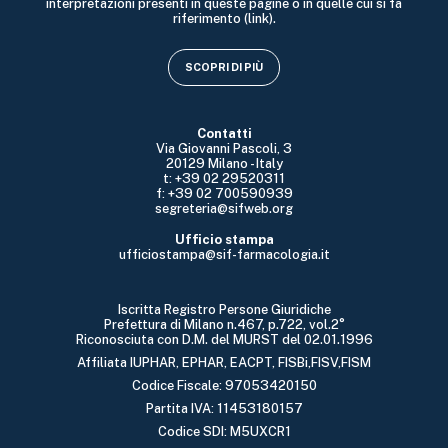
interpretazioni presenti in queste pagine o in quelle cui si fa
riferimento (link).
SCOPRI DI PIÙ
Contatti
Via Giovanni Pascoli, 3
20129 Milano - Italy
t: +39 02 29520311
f: +39 02 700590939
segreteria@sifweb.org
Ufficio stampa
ufficiostampa@sif-farmacologia.it
Iscritta Registro Persone Giuridiche
Prefettura di Milano n.467, p.722, vol.2°
Riconosciuta con D.M. del MURST del 02.01.1996
Affiliata IUPHAR, EPHAR, EACPT, FISBi,FISV,FISM
Codice Fiscale: 97053420150
Partita IVA: 11453180157
Codice SDI: M5UXCR1